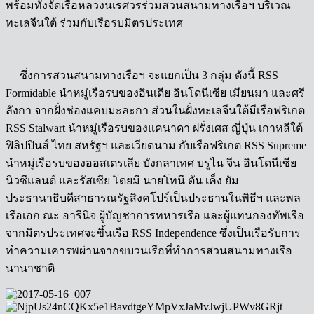
พร้อมทั้งจัดเรือหลวงนเรศวรร่วมสวนสนามทางเรือฯ บริเวณ
ทะเลจีนใต้ ร่วมกับเรือรบมิตรประเทศ
ซึ่งการสวนสนามทางเรือฯ จะแยกเป็น 3 กลุ่ม ดังนี้ RSS
Formidable นำหมู่เรือรบของอินเดีย อินโดนีเซีย เมียนมา และศรี
ลังกา จากฝั่งช่องแคบมะละกา ส่วนในฝั่งทะเลจีนใต้มีเรือฟริเกต
RSS Stalwart นำหมู่เรือรบของแคนาดา ฝรั่งเศส ญี่ปุ่น เกาหลีใต้
ฟิลิปปินส์ ไทย สหรัฐฯ และเวียดนาม กับเรือฟริเกต RSS Supreme
นำหมู่เรือรบของออสเตรเลีย บังกลาเทศ บรูไน จีน อินโดนีเซีย
นิวซีแลนด์ และรัสเซีย โดยมี นายโทนี ตัน เค็ง ยัม
ประธานาธิบดีสาธารณรัฐสิงคโปร์เป็นประธานในพิธีฯ และพล
เรือเอก ณะ อารีนิจ ผู้บัญชาการทหารเรือ และผู้แทนกองทัพเรือ
จากมิตรประเทศจะขึ้นเรือ RSS Independence ซึ่งเป็นเรือรับการ
ทำความเคารพผ่านจากขบวนเรือที่ทำการสวนสนามทางเรือ
นานาชาติ