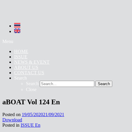
Menu
HOME
ISSUE
NEWS & EVENT
ABOUT US
CONTACT US
Search
Search
Search
Close
aBOAT Vol 124 En
Posted on
19/05/2020
21/09/2021
Download
Posted in
ISSUE En