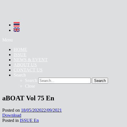
Menu
HOME
ISSUE
NEWS & EVENT
ABOUT US
CONTACT US
Search
Search
Search
Close
aBOAT Vol 75 En
Posted on
18/05/2020
22/09/2021
Download
Posted in
ISSUE En