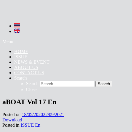
Menu
HOME
ISSUE
NEWS & EVENT
ABOUT US
CONTACT US
Search
Search
Search
Close
aBOAT Vol 17 En
Posted on
18/05/2020
22/09/2021
Download
Posted in
ISSUE En