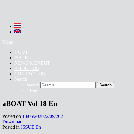
Menu
HOME
ISSUE
NEWS & EVENT
ABOUT US
CONTACT US
Search
Search
Search
Close
aBOAT Vol 18 En
Posted on
18/05/2020
22/09/2021
Download
Posted in
ISSUE En